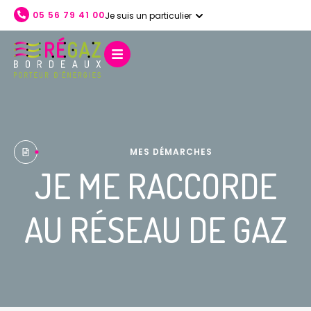
05 56 79 41 00
Je suis un particulier
ACCUEIL
NOS SERVICES
L'ENTREPRISE
NOS ÉNERGIES
AIDE ET CONTACT
MES DÉMARCHES
JE ME RACCORDE
AU RÉSEAU DE GAZ