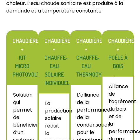
chaleur. L’eau chaude sanitaire est produite à la
demande et à température constante.
CHAUDIÈRE
CHAUDIÈRE
CHAUDIÈRE
CHAUDIÈRE
+
+
+
+
KIT
CHAUFFE-
CHAUFFE-
POÊLE À
MICRO
EAU
EAU
BOIS
PHOTOVOLTAÏQUE
SOLAIRE
THERMODYNAMIQUE
INDIVIDUEL
Alliance
de
Solution
L’alliance
l’agrément
qui
de la
La
du bois
permet
performance
production
et de
de
de la
solaire
la
bénéficier
condensation
réduit
performanc
d’un
pour le
la
du gaz
système
chauffage