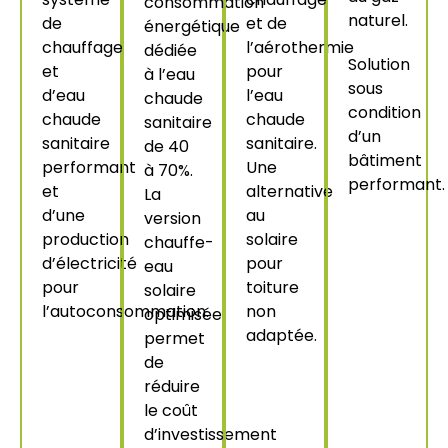
consommation
naturel.
de
et de
énergétique
chauffage
l’aérothermie
dédiée
Solution
et
pour
à l’eau
sous
d’eau
l’eau
chaude
condition
chaude
chaude
sanitaire
d’un
sanitaire
sanitaire.
de 40
bâtiment
performant
Une
à 70%.
performant.
et
alternative
La
d’une
au
version
production
solaire
chauffe-
d’électricité
pour
eau
pour
toiture
solaire
l’autoconsommation.
non
optimisée
adaptée.
permet
de
réduire
le coût
d’investissement